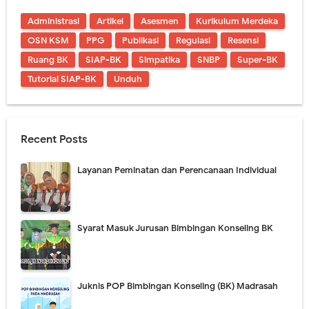
Administrasi
Artikel
Asesmen
Kurikulum Merdeka
OSN KSM
PPG
Publikasi
Regulasi
Resensi
Ruang BK
SIAP-BK
Simpatika
SNBP
Super-BK
Tutorial SIAP-BK
Unduh
Recent Posts
Layanan Peminatan dan Perencanaan Individual
Syarat Masuk Jurusan Bimbingan Konseling BK
Juknis POP Bimbingan Konseling (BK) Madrasah