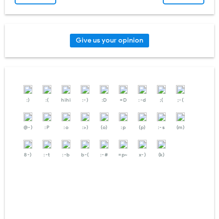
Give us your opinion
:)
:(
hihi
:-)
:D
=D
:-d
;(
;-(
@-)
:P
:o
:>)
(o)
:p
(p)
:-s
(m)
8-)
:-t
:-b
b-(
:-#
=p~
x-)
(k)